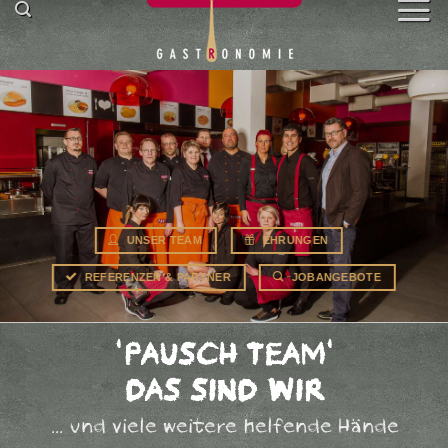
springen
UNSER TEAM
EHRUNGEN
REFERENZEN & PARTNER
JOBANGEBOTE
'PAUSCH TEAM'
DAS SIND WIR
... und viele weitere helfende Hände